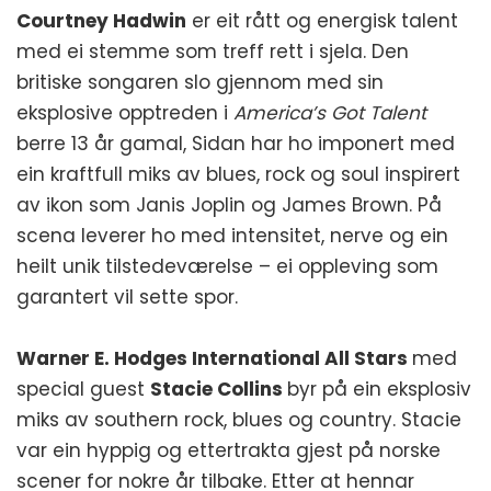
Courtney Hadwin
er eit rått og energisk talent
med ei stemme som treff rett i sjela. Den
britiske songaren slo gjennom med sin
eksplosive opptreden i
America’s Got Talent
berre 13 år gamal, Sidan har ho imponert med
ein kraftfull miks av blues, rock og soul inspirert
av ikon som Janis Joplin og James Brown. På
scena leverer ho med intensitet, nerve og ein
heilt unik tilstedeværelse – ei oppleving som
garantert vil sette spor.
Warner E. Hodges International All Stars
med
special guest
Stacie Collins
byr på ein eksplosiv
miks av southern rock, blues og country. Stacie
var ein hyppig og ettertrakta gjest på norske
scener for nokre år tilbake. Etter at hennar